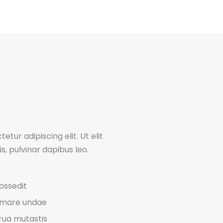
tur adipiscing elit. Ut elit
s, pulvinar dapibus leo.
possedit
i mare undae
trua mutastis